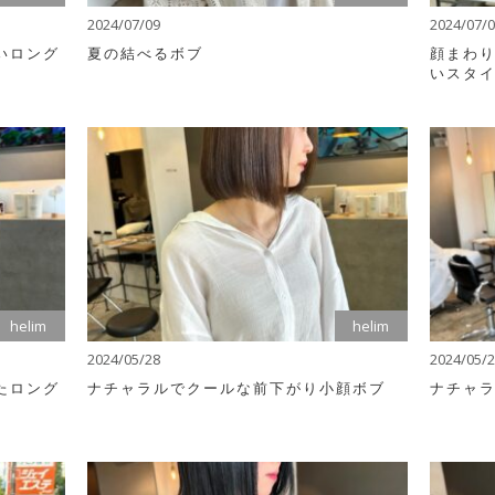
2024/07/09
2024/07/
いロング
夏の結べるボブ
顔まわ
いスタ
helim
helim
2024/05/28
2024/05/
たロング
ナチャラルでクールな前下がり小顔ボブ
ナチャ