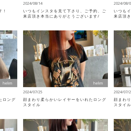
2024/08/14
2024/08/
す！
いつもインスタを見て下さり、ご予約、ご
いつも
来店頂き本当にありがとうございます/
来店頂き
helim
helim
2024/07/25
2024/07/
たロング
顔まわり柔らかいレイヤーをいれたロング
顔まわ
スタイル
スタイ