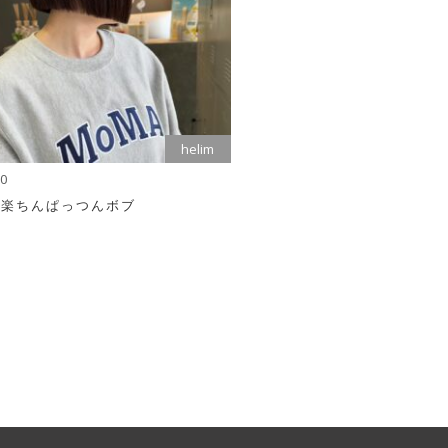
helim
10
れ楽ちんぱっつんボブ