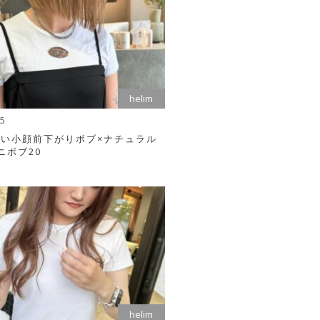
helim
15
い小顔前下がりボブ×ナチュラル
ニボブ20
helim