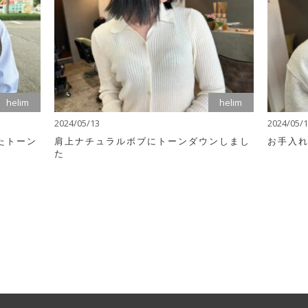
helim
helim
2024/05/13
2024/05/
たトーン
肩上ナチュラルボブにトーンダウンしまし
お手入
た