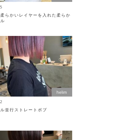
05
り柔らかいレイヤーを入れた柔らか
イル
helim
22
ラル並行ストレートボブ