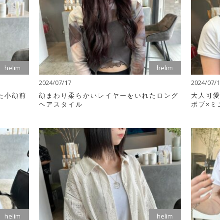
helim
helim
2024/07/17
2024/07/
た小顔前
顔まわり柔らかいレイヤーをいれたロング
大人可愛
ヘアスタイル
ボブ×ミ
helim
helim