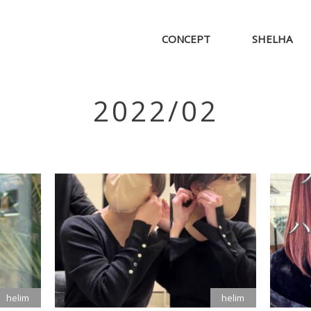
CONCEPT
SHELHA
2022/02
helim
helim