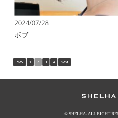
2024/07/28
ボブ
Prev
1
2
3
4
Next
© SHELHA. ALL RIGHT R