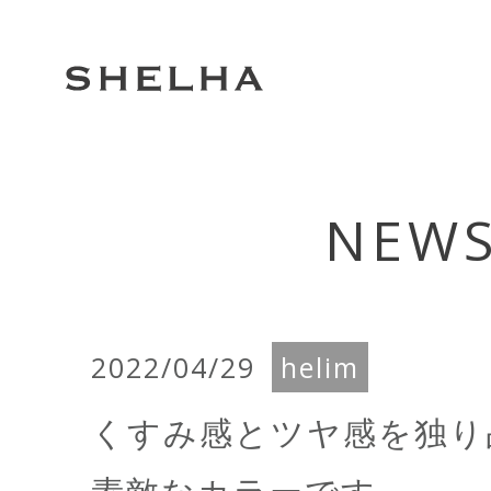
Warning
: Trying to access array offset on false in
/home/c5568522/public_html/
on line
45
NEW
2022/04/29
helim
くすみ感とツヤ感を独り