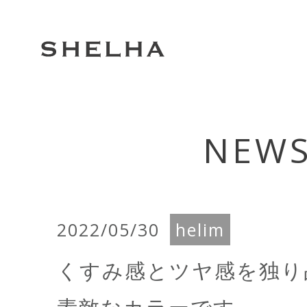
Warning
: Trying to access array offset on false in
/home/c5568522/public_html/
on line
45
NEW
2022/05/30
helim
くすみ感とツヤ感を独り