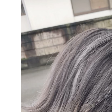
動
画
プ
レ
ー
ヤ
ー