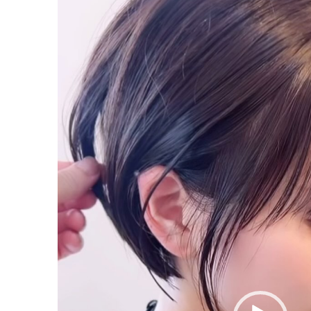
画
プ
レ
ー
ヤ
ー