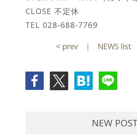
CLOSE 不定休
TEL 028-688-7769
< prev
｜
NEWS list
NEW POS